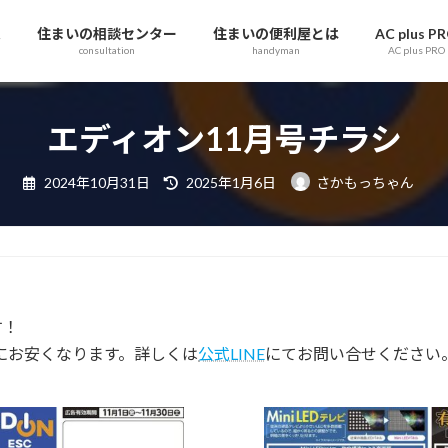
ム
住まいの相談センター
住まいの便利屋とは
AC plus P
consultation
handyman
AC plus PRO
エディオン11月号チラシ
最
2024年10月31日
2025年1月6日
さかもっちゃん
終
更
新
日
時
:
す！
らにお安くなります。詳しくは
公式LINE
にてお問い合せください