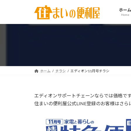
コ
ナ
ホー
ン
ビ
Home
テ
ゲ
ン
ー
ツ
シ
へ
ョ
ス
ン
キ
に
ッ
移
プ
動
ホーム
チラシ
エディオン11月号チラシ
エディオンサポートチェーンならでは価格で
住まいの便利屋公式LINE登録のお客様はさ